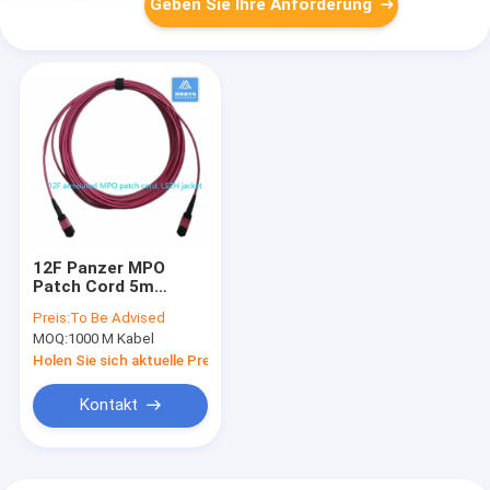
Geben Sie Ihre Anforderung
12F Panzer MPO
Patch Cord 5m
3,0mm LSZH 12 Kern
Preis:
To Be Advised
Glasfaserkabel
MOQ:
1000 M Kabel
Holen Sie sich aktuelle Preis
Kontakt