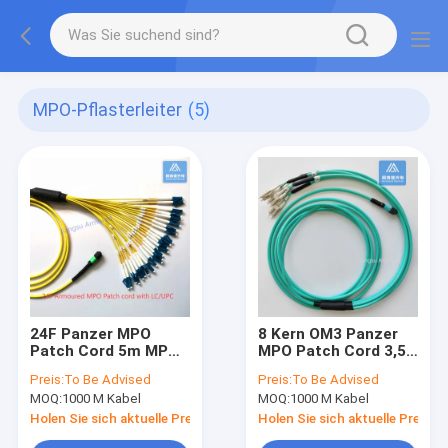
MPO-Pflasterleiter
(5)
24F Panzer MPO
8 Kern OM3 Panzer
Patch Cord 5m MPO
MPO Patch Cord 3,5
LC 5.0mm Gelb lszh
m mit MPO und LC
Preis:
To Be Advised
Preis:
To Be Advised
optisches Kabel
5,0 mm Aque LSZH
MOQ:
1000 M Kabel
MOQ:
1000 M Kabel
Holen Sie sich aktuelle Preis
Holen Sie sich aktuelle Preis