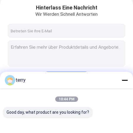
Hinterlass Eine Nachricht
Wir Werden Schnell Antworten
Fortsetzen
terry
Startseite
10:44 PM
Unsere Kategorien
Produkte
Good day, what product are you looking for?
Videos