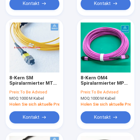
Kontakt
Kontakt
8-Kern SM
8-Kern OM4
Spiralarmierter MTP-
Spiralarmierter MPO-
LC Glasfaser-
Glasfaser-
Preis:
To Be Advised
Preis:
To Be Advised
Patchkabel 3,0 mm
Patchkabel 3,0 mm
MOQ:
1000 M Kabel
MOQ:
1000 M Kabel
OFNP-Mantel
LSZH-Mantel
Nagetierresistent
Nagetierbeständig
Holen Sie sich aktuelle Preis
Holen Sie sich aktuelle Preis
Kontakt
Kontakt