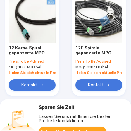
12 Kerne Spiral
12F Spirale
gepanzerte MPO
gepanzerte MPO
Faser Patch Schnur
Faser Patch Schnur
Preis:
To Be Advised
Preis:
To Be Advised
Gehäuse 5,0mm
Gehäuse 5,0mm
MOQ:
1000 M Kabel
MOQ:
1000 M Kabel
LSZH Jacke
LSZH Jacke Nagetier
Nagetierbeständig
resistent
Holen Sie sich aktuelle Preis
Holen Sie sich aktuelle Preis
Kontakt
Kontakt
Sparen Sie Zeit
Lassen Sie uns mit Ihnen die besten
Produkte kontaktieren.