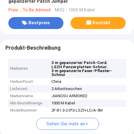
gepanzerter Patch Jumper
Preis：To Be Advised
MOQ：1000 M Kabel
Bestpreis
Kontakt
Produkt-Beschreibung
,
3 m gepanzerter Patch-Cord
,
LSZH Panzerplatten-Schnur
Markieren
3 m gepanzerte Faser-Pflaster-
Schnur
Herkunftsort
China
Lieferzeit
2 Arbeitswochen
Markenname
JIANGSU ARMORED
Min Bestellmenge
1000 M Kabel
Modellnummer
2F-B1.3-2.0*2-LSZH-LC/A-3M
Sehen Sie mehr an