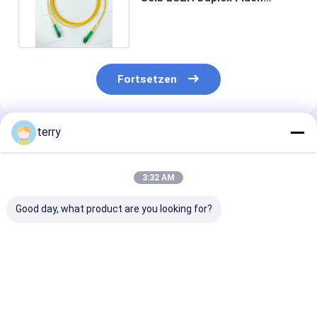
gepanzerter Patch Jumper
Fortsetzen
terry
Empfohlene Produkte
3:32 AM
Good day, what product are you looking for?
12 Kern-Spiral-
48F SM Edelstahl-
Duplex gepanz
Pflaster-Schnur
Panzerfaser-
Glasfaserkabe
Patchkabel 30m Gelb
Erdungsdraht 
LSZH 10,5mm Mit LC
Schwarz LSZ